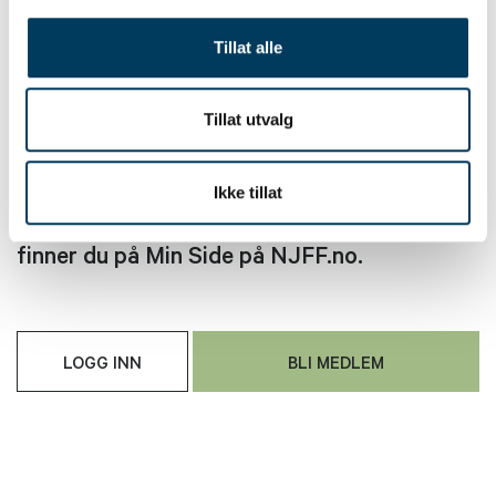
Tillat alle
Tillat utvalg
Dette produktet kan kun bestilles av NJFF-
medlemmer. Første gang du handler må du
knytte ditt medlemskap hos NJFF mot
Ikke tillat
Vipps-innlogging. Medlemsnummeret ditt
finner du på Min Side på NJFF.no.
LOGG INN
BLI MEDLEM