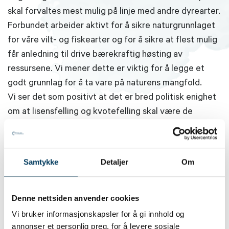
skal forvaltes mest mulig på linje med andre dyrearter.
Forbundet arbeider aktivt for å sikre naturgrunnlaget
for våre vilt- og fiskearter og for å sikre at flest mulig
får anledning til drive bærekraftig høsting av
ressursene. Vi mener dette er viktig for å legge et
godt grunnlag for å ta vare på naturens mangfold.
Vi ser det som positivt at det er bred politisk enighet
om at lisensfelling og kvotefelling skal være de
sentrale virkemidlene for å regulere bestandene av de
store rovdyrene. På denne måten kommer jegernes
lokalkunnskap og engasjement til nytte for samfunnet,
Samtykke
Detaljer
Om
og konfliktene rundt rovdyrforvaltningen reduseres.
Stortinget har gitt uttrykk for at det må legges vekt
på skolering og kompetanseoppbygging for å bidra til
Denne nettsiden anvender cookies
at jegerne kan utøve effektiv jakt på de store
Vi bruker informasjonskapsler for å gi innhold og
rovdyrene. NJFF har inngått en avtale med DN for å
annonser et personlig preg, for å levere sosiale