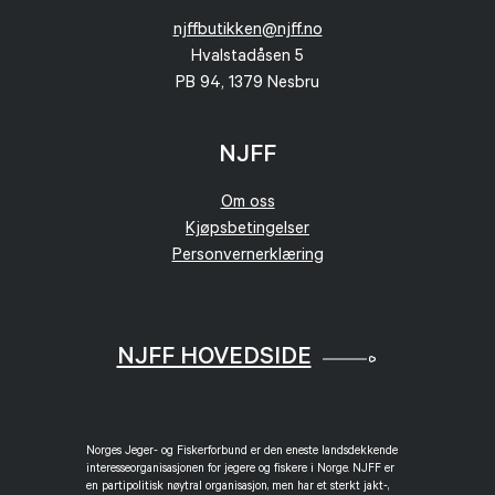
njffbutikken@njff.no
Hvalstadåsen 5
PB 94, 1379 Nesbru
NJFF
Om oss
Kjøpsbetingelser
Personvernerklæring
NJFF HOVEDSIDE
Norges Jeger- og Fiskerforbund er den eneste landsdekkende
interesseorganisasjonen for jegere og fiskere i Norge. NJFF er
en partipolitisk nøytral organisasjon, men har et sterkt jakt-,