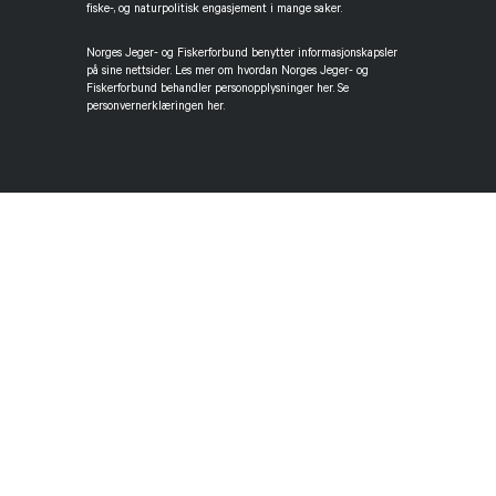
fiske-, og naturpolitisk engasjement i mange saker.
Norges Jeger- og Fiskerforbund benytter informasjonskapsler
på sine nettsider. Les mer om hvordan Norges Jeger- og
Fiskerforbund behandler personopplysninger her. Se
personvernerklæringen her.