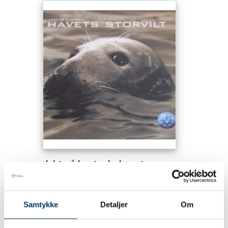
Jakt på kystsel - havets
storvilt
70.00 NOK
Samtykke
Detaljer
Om