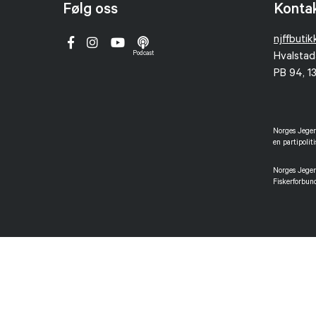
Følg oss
Konta
njffbuti
Podcast
Hvalstad
PB 94, 1
Norges Jeger-
en partipolit
Norges Jeger-
Fiskerforbun