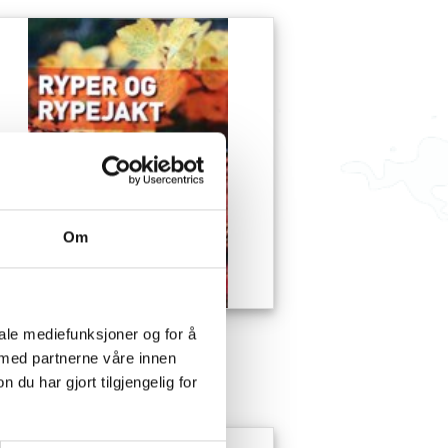
Om
iale mediefunksjoner og for å
yper og rypejakt
 med partnerne våre innen
00,00 NOK
u har gjort tilgjengelig for