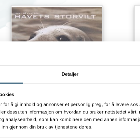
Detaljer
ookies
 for å gi innhold og annonser et personlig preg, for å levere sos
Jakt på kystsel - havets storvilt
R
deler dessuten informasjon om hvordan du bruker nettstedet vårt,
70,00 NOK
1
og analysearbeid, som kan kombinere den med annen informasjon d
 inn gjennom din bruk av tjenestene deres.