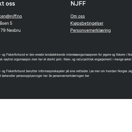
kt oss
NJFF
kken@njff.no
Om oss
åsen 5
Kjøpsbetingelser
379 Nesbru
Personvernerklæring
 og Fiskerforbund er den eneste landsdekkende interesseorganisasjonen for jegere og fiskere i No
isk nøytral organisasjon, men har et sterkt jakt-, fiske-, og naturpolitisk engasjement i mange saker.
 og Fiskerforbund benytter informasjonskapsler på sine nettsider. Les mer om hvordan Norges Je
d behandler personopplysninger her. Se personvernerklæringen her.