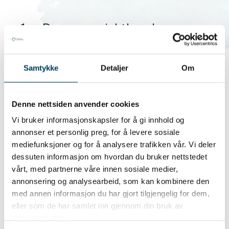
1x - Dressur av jakthunder
Samtykke
Detaljer
Om
398,00 NOK
Denne nettsiden anvender cookies
Vi bruker informasjonskapsler for å gi innhold og
annonser et personlig preg, for å levere sosiale
mediefunksjoner og for å analysere trafikken vår. Vi deler
dessuten informasjon om hvordan du bruker nettstedet
vårt, med partnerne våre innen sosiale medier,
annonsering og analysearbeid, som kan kombinere den
513
på lager
med annen informasjon du har gjort tilgjengelig for dem,
Artikkelnr:
3021_1
eller som de har samlet inn gjennom din bruk av
tjenestene deres.
LEGG I HANDLEKURV