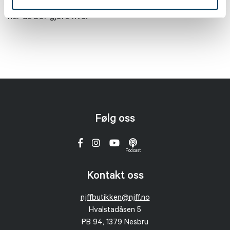
hvordan den lærer, kommuniserer og utvikler seg – og
når du bør gjøre hva.
Følg oss
Podcast
Kontakt oss
njffbutikken@njff.no
Hvalstadåsen 5
PB 94, 1379 Nesbru