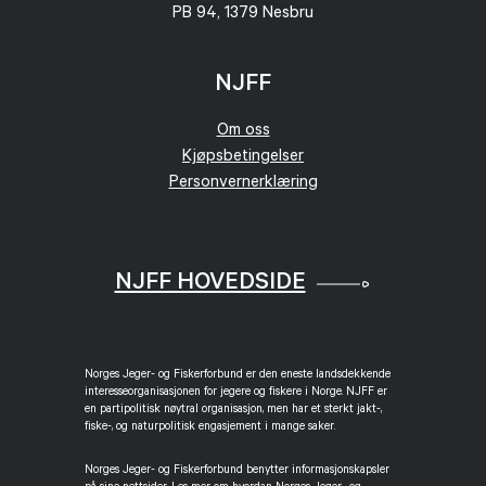
PB 94, 1379 Nesbru
NJFF
Om oss
Kjøpsbetingelser
Personvernerklæring
NJFF HOVEDSIDE
Norges Jeger- og Fiskerforbund er den eneste landsdekkende
interesseorganisasjonen for jegere og fiskere i Norge. NJFF er
en partipolitisk nøytral organisasjon, men har et sterkt jakt-,
fiske-, og naturpolitisk engasjement i mange saker.
Norges Jeger- og Fiskerforbund benytter informasjonskapsler