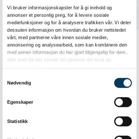
Vi bruker informasjonskapsler for å gi innhold og
Ravnø flanellskjorte grønn/blå
annonser et personlig preg, for å levere sosiale
str M Unisex
mediefunksjoner og for å analysere trafikken vår. Vi deler
dessuten informasjon om hvordan du bruker nettstedet
799,00 NOK
vårt, med partnerne våre innen sosiale medier,
annonsering og analysearbeid, som kan kombinere den
med annen informasjon du har gjort tilgjengelig for dem,
eller som de har samlet inn gjennom din bruk av
tjenestene deres.
Samtykkevalg
Nødvendig
Egenskaper
Statistikk