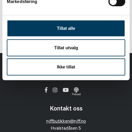
Markedsføring
Ravnø flanellskjorte grønn/blå
str L Unisex
Tillat alle
799,00 NOK
Tillat utvalg
Ikke tillat
Følg oss
Podcast
Kontakt oss
njffbutikken@njff.no
Hvalstadåsen 5