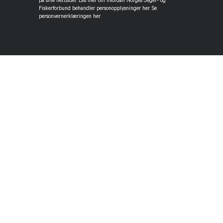
på sine nettsider. Les mer om hvordan Norges Jeger- og
Fiskerforbund behandler personopplysninger her. Se
personvernerklæringen her.