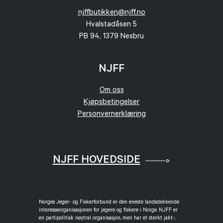
njffbutikken@njff.no
Hvalstadåsen 5
PB 94, 1379 Nesbru
NJFF
Om oss
Kjøpsbetingelser
Personvernerklæring
NJFF HOVEDSIDE
Norges Jeger- og Fiskerforbund er den eneste landsdekkende
interesseorganisasjonen for jegere og fiskere i Norge. NJFF er
en partipolitisk nøytral organisasjon, men har et sterkt jakt-,