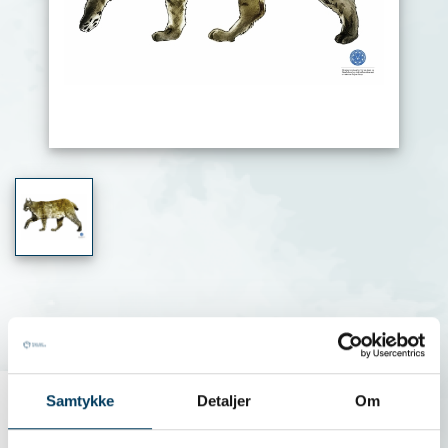
Skyteskive gaupe
Rovviltskive av gaupe med markert treff sone.
Samtykke
Detaljer
Om
Størrelse:Høyde: ca 70 cmBredde: ca 100 cm
Tegnet av Jørn Melnes.