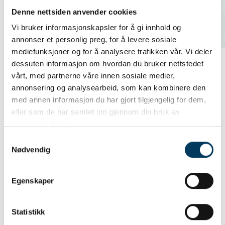
Denne nettsiden anvender cookies
Vi bruker informasjonskapsler for å gi innhold og
annonser et personlig preg, for å levere sosiale
30,00 NOK
mediefunksjoner og for å analysere trafikken vår. Vi deler
dessuten informasjon om hvordan du bruker nettstedet
vårt, med partnerne våre innen sosiale medier,
annonsering og analysearbeid, som kan kombinere den
med annen informasjon du har gjort tilgjengelig for dem,
eller som de har samlet inn gjennom din bruk av
tjenestene deres.
Samtykkevalg
Dette produktet kan kun bestilles av NJFF-
Nødvendig
medlemmer. Første gang du handler må du
knytte ditt medlemskap hos NJFF mot
Egenskaper
Vipps-innlogging. Medlemsnummeret ditt
finner du på Min Side på NJFF.no.
Statistikk