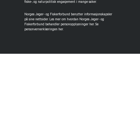
fiske-, og naturpolitisk engasjement i mange saker.
Norges Jeger- og Fiskerforbund benytter informasjonskapsler
på sine nettsider. Les mer om hvordan Norges Jeger- og
Fiskerforbund behandler personopplysninger her. Se
personvernerklæringen her.